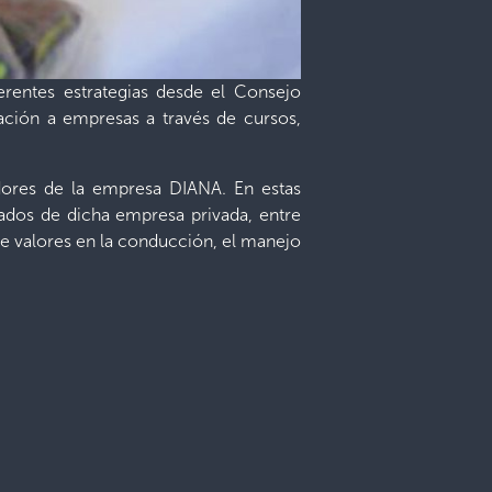
ferentes estrategias desde el Consejo
ación a empresas a través de cursos,
adores de la empresa DIANA. En estas
eados de dicha empresa privada, entre
a de valores en la conducción, el manejo
a las prestaciones económicas.
nidos a los participantes. También se
.
xtenderán por los siguientes días, en
 colaboradores de la empresa.
ciones públicas, municipalidades, así
os grupos que solicitan. Para mayor