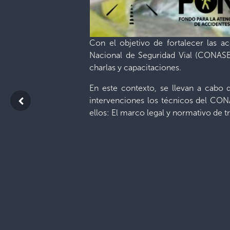
Con el objetivo de fortalecer las ac
Nacional de Seguridad Vial (CONASEV
charlas y capacitaciones.
En este contexto, se llevan a cabo 
intervenciones los técnicos del CONA
ellos: El marco legal y normativo de tr
del estrés al conducir y por supuesto
En estas jornadas, se ubican stand c
exhorta a compartir los conocimiento
Con la empresa DIANA, se han desarro
visitas coordinadas a nivel nacional,
Estas capacitaciones están disponibl
como empresa privada; también se b