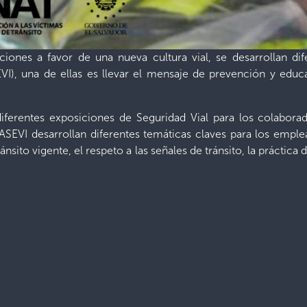
ciones a favor de una nueva cultura vial, se desarrollan di
I), una de ellas es llevar el mensaje de prevención y educ
diferentes exposiciones de Seguridad Vial para los colabor
SEVI desarrollan diferentes temáticas claves para los empl
ánsito vigente, el respeto a las señales de tránsito, la práctic
 información básica sobre la Ley del FONAT, en lo relacionado 
on material educativo y en forma lúdica, se brindan los conte
s y poner en práctica en familia y comunidades donde habitan
llado estas acciones desde la segunda semana de abril y se e
 para lograr una cobertura más amplia de todos los sectores de
es desde el CONASEVI y se brindan en forma gratuita a institu
rindan jornadas virtuales sobre los temas de interés de l