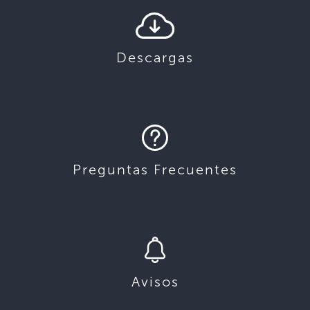
s
*
Descargas
Preguntas Frecuentes
Avisos