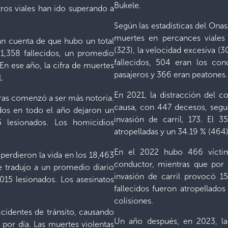
Bukele.
stros viales han ido superando a
Según las estadísticas del Onas
muertes en percances viales 
dan cuenta de que hubo un total
(323), la velocidad excesiva (30
1,358 fallecidos, un promedio
fallecidos, 504 eran los con
 En ese año, la cifra de muertes
pasajeros y 366 eran peatones.
1.
En 2021, la distracción del c
fras comenzó a ser más notoria.
causa, con 447 decesos, segui
ados en todo el año dejaron un
invasión de carril, 173. El 
5 lesionados. Los homicidios
atropelladas y un 34.19 % (464
En el 2022 hubo 466 víctima
perdieron la vida en los 18,463
conductor, mientras que por 
se tradujo a un promedio diario
invasión de carril provocó 1
15 lesionados. Los asesinatos
fallecidos fueron atropellados
colisiones.
ccidentes de tránsito, causando
Un año después, en 2023, la
 por día. Las muertes violentas