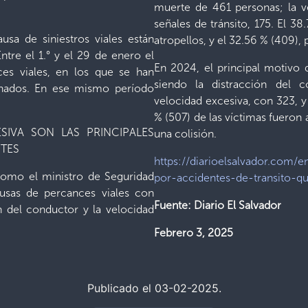
muerte de 461 personas; la ve
señales de tránsito, 175. El 3
usa de siniestros viales están
atropellos, y el 32.56 % (409), 
ntre el 1.° y el 29 de enero el
En 2024, el principal motivo d
es viales, en los que se han
siendo la distracción del 
ionados. En ese mismo período
velocidad excesiva, con 323, y 
.
% (507) de las víctimas fueron 
SIVA SON LAS PRINCIPALES
una colisión.
NTES
https://diarioelsalvador.com
 como el ministro de Seguridad
por-accidentes-de-transito-q
ausas de percances viales con
Fuente: Diario El Salvador
ón del conductor y la velocidad
Febrero 3, 2025
Publicado el 03-02-2025.