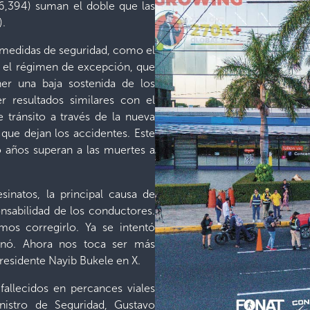
(6,394) suman el doble que las
).
s medidas de seguridad, como el
o, el régimen de excepción, que
ner una baja sostenida de los
r resultados similares con el
 tránsito a través de la nueva
d que dejan los accidentes. Este
o años superan a las muertes a
inatos, la principal causa de
onsabilidad de los conductores.
os corregirlo. Ya se intentó
onó. Ahora nos toca ser más
presidente Nayib Bukele en X.
fallecidos en percances viales
nistro de Seguridad, Gustavo