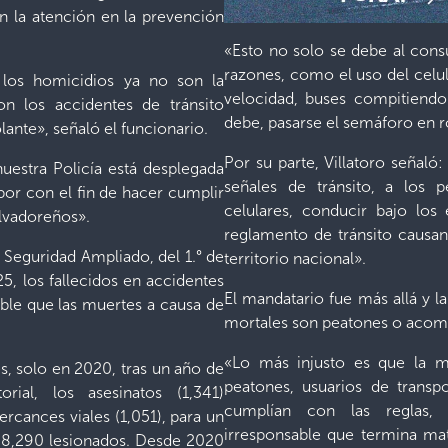
án la atención en la prevención
«Esto no solo se debe al cons
razones, como el uso del celu
 los homicidios ya no son la
velocidad, buses compitiendo
n los accidentes de tránsito
debe, pasarse el semáforo en ro
lante», señaló el funcionario.
Por su parte, Villatoro señaló:
nuestra Policía está desplegada
señales de tránsito, a los 
abor con el fin de hacer cumplir
celulares, conducir bajo los 
salvadoreños».
reglamento de tránsito causa
e Seguridad Ampliado, del 1.° de
territorio nacional».
, los fallecidos en accidentes
El mandatario fue más allá y l
ble que las muertes a causa de
mortales son peatones o acom
«Lo más injusto es que la m
es, solo en 2020, tras un año de
peatones, usuarios de transp
rial, los asesinatos (1,341)
cumplían con las reglas,
ercances viales (1,051), para un
irresponsable que termina mat
e 8,290 lesionados. Desde 2020