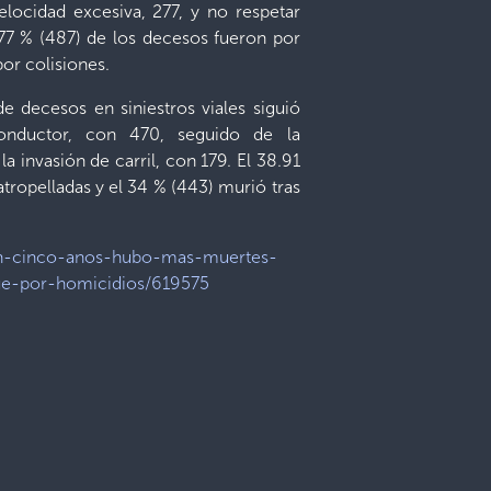
locidad excesiva, 277, y no respetar
8.77 % (487) de los decesos fueron por
por colisiones.
e decesos en siniestros viales siguió
conductor, con 470, seguido de la
la invasión de carril, con 179. El 38.91
atropelladas y el 34 % (443) murió tras
/en-cinco-anos-hubo-mas-muertes-
ue-por-homicidios/619575