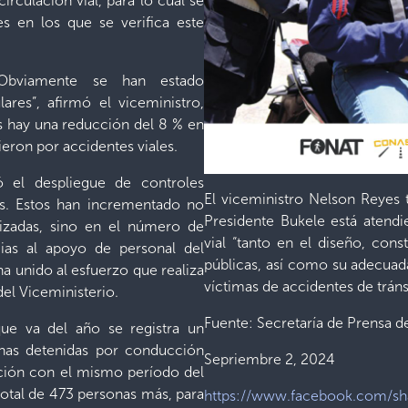
irculación vial, para lo cual se
es en los que se verifica este
 Obviamente se han estado
ares”, afirmó el viceministro,
 hay una reducción del 8 % en
ieron por accidentes viales.
ó el despliegue de controles
El viceministro Nelson Reyes
aís. Estos han incrementado no
Presidente Bukele está atend
lizadas, sino en el número de
vial “tanto en el diseño, con
cias al apoyo de personal del
públicas, así como su adecuad
ha unido al esfuerzo que realiza
víctimas de accidentes de tráns
el Viceministerio.
Fuente: Secretaría de Prensa de
que va del año se registra un
nas detenidas por conducción
Sepriembre 2, 2024
ción con el mismo período del
total de 473 personas más, para
https://www.facebook.com/