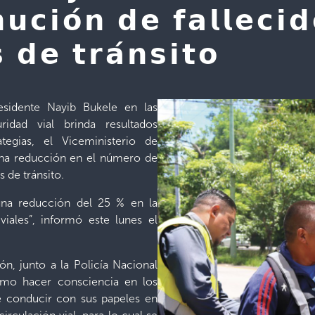
𝘂𝗰𝗶𝗼́𝗻 𝗱𝗲 𝗳𝗮𝗹𝗹𝗲𝗰𝗶
 𝗱𝗲 𝘁𝗿𝗮́𝗻𝘀𝗶𝘁𝗼
esidente Nayib Bukele en las
ridad vial brinda resultados
tegias, el Viceministerio de
una reducción en el número de
 de tránsito.
una reducción del 25 % en la
viales”, informó este lunes el
ión, junto a la Policía Nacional
como hacer consciencia en los
e conducir con sus papeles en