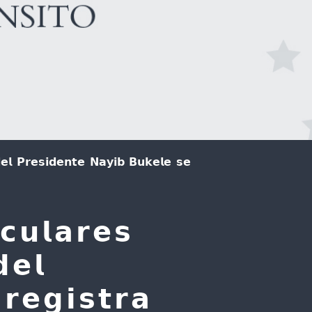
𝗱𝗲𝗹 𝗣𝗿𝗲𝘀𝗶𝗱𝗲𝗻𝘁𝗲 𝗡𝗮𝘆𝗶𝗯 𝗕𝘂𝗸𝗲𝗹𝗲 𝘀𝗲
𝗰𝘂𝗹𝗮𝗿𝗲𝘀
𝗲𝗹
𝗿𝗲𝗴𝗶𝘀𝘁𝗿𝗮