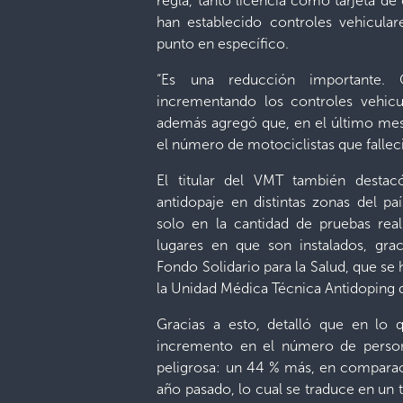
regla, tanto licencia como tarjeta de c
han establecido controles vehicular
punto en específico.
“Es una reducción importante.
incrementando los controles vehicul
además agregó que, en el último mes
el número de motociclistas que fallec
El titular del VMT también destac
antidopaje en distintas zonas del p
solo en la cantidad de pruebas rea
lugares en que son instalados, gra
Fondo Solidario para la Salud, que se 
la Unidad Médica Técnica Antidoping d
Gracias a esto, detalló que en lo 
incremento en el número de perso
peligrosa: un 44 % más, en compara
año pasado, lo cual se traduce en un 