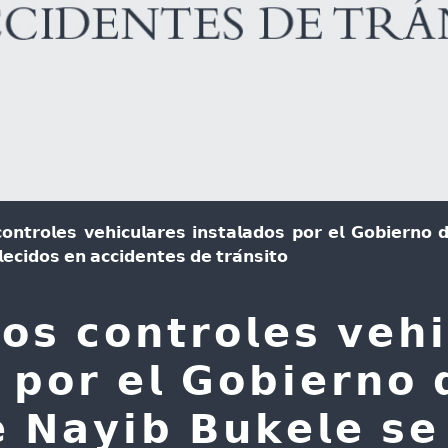
𝗼𝗻𝘁𝗿𝗼𝗹𝗲𝘀 𝘃𝗲𝗵𝗶𝗰𝘂𝗹𝗮𝗿𝗲𝘀 𝗶𝗻𝘀𝘁𝗮𝗹𝗮𝗱𝗼𝘀 𝗽𝗼𝗿 𝗲𝗹 𝗚𝗼𝗯𝗶𝗲𝗿𝗻𝗼 
𝗹𝗲𝗰𝗶𝗱𝗼𝘀 𝗲𝗻 𝗮𝗰𝗰𝗶𝗱𝗲𝗻𝘁𝗲𝘀 𝗱𝗲 𝘁𝗿𝗮́𝗻𝘀𝗶𝘁𝗼
𝗼𝘀 𝗰𝗼𝗻𝘁𝗿𝗼𝗹𝗲𝘀 𝘃𝗲𝗵𝗶
 𝗽𝗼𝗿 𝗲𝗹 𝗚𝗼𝗯𝗶𝗲𝗿𝗻𝗼 
 𝗡𝗮𝘆𝗶𝗯 𝗕𝘂𝗸𝗲𝗹𝗲 𝘀𝗲 