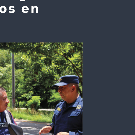
𝗼𝘀 𝗲𝗻