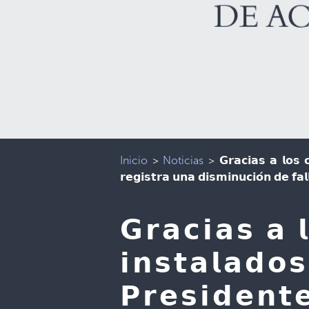
Inicio
>
Noticias
>
𝗚𝗿𝗮𝗰𝗶𝗮𝘀 𝗮 𝗹𝗼𝘀 
𝗿𝗲𝗴𝗶𝘀𝘁𝗿𝗮 𝘂𝗻𝗮 𝗱𝗶𝘀𝗺𝗶𝗻𝘂𝗰𝗶𝗼́𝗻 𝗱𝗲 𝗳𝗮𝗹
𝗚𝗿𝗮𝗰𝗶𝗮𝘀 𝗮 
𝗶𝗻𝘀𝘁𝗮𝗹𝗮𝗱𝗼
𝗣𝗿𝗲𝘀𝗶𝗱𝗲𝗻𝘁